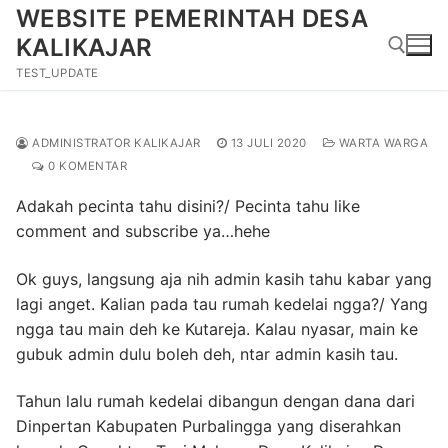
Lompat
WEBSITE PEMERINTAH DESA
ke
KALIKAJAR
konten
TEST_UPDATE
Cari:
ADMINISTRATOR KALIKAJAR
13 JULI 2020
WARTA WARGA
0 KOMENTAR
Adakah pecinta tahu disini?/ Pecinta tahu like
comment and subscribe ya…hehe
Ok guys, langsung aja nih admin kasih tahu kabar yang
lagi anget. Kalian pada tau rumah kedelai ngga?/ Yang
ngga tau main deh ke Kutareja. Kalau nyasar, main ke
gubuk admin dulu boleh deh, ntar admin kasih tau.
Tahun lalu rumah kedelai dibangun dengan dana dari
Dinpertan Kabupaten Purbalingga yang diserahkan