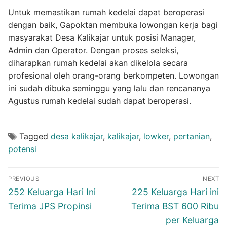
Untuk memastikan rumah kedelai dapat beroperasi
dengan baik, Gapoktan membuka lowongan kerja bagi
masyarakat Desa Kalikajar untuk posisi Manager,
Admin dan Operator. Dengan proses seleksi,
diharapkan rumah kedelai akan dikelola secara
profesional oleh orang-orang berkompeten. Lowongan
ini sudah dibuka seminggu yang lalu dan rencananya
Agustus rumah kedelai sudah dapat beroperasi.
Tagged
desa kalikajar
,
kalikajar
,
lowker
,
pertanian
,
potensi
Navigasi
PREVIOUS
NEXT
pos
Previous
Next
252 Keluarga Hari Ini
225 Keluarga Hari ini
post:
post:
Terima JPS Propinsi
Terima BST 600 Ribu
per Keluarga