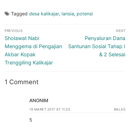
Tagged
desa kalikajar
,
lansia
,
potensi
Navigasi
PREVIOUS
NEXT
pos
Previous
Next
Sholawat Nabi
Penyaluran Dana
post:
post:
Menggema di Pengajian
Santunan Sosial Tahap I
Akbar Kopak
& 2 Selesai
Trenggiling Kalikajar
1 Comment
ANONIM
19 MARET 2017 AT 11:25
BALAS
5