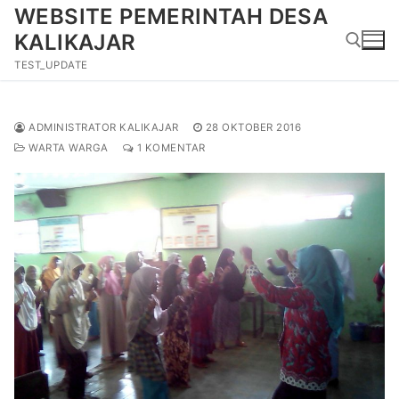
Lompat
WEBSITE PEMERINTAH DESA
ke
KALIKAJAR
konten
TEST_UPDATE
Cari:
ADMINISTRATOR KALIKAJAR
28 OKTOBER 2016
WARTA WARGA
1 KOMENTAR