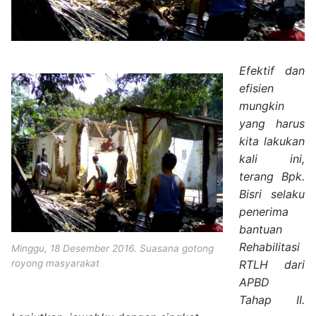
Efektif dan
efisien
mungkin
yang harus
kita lakukan
kali ini,
terang Bpk.
Bisri selaku
penerima
bantuan
Rehabilitasi
Minggu, 18 Desember 2016. Suasana gotong
RTLH dari
royong masyarakat
APBD
Tahap II.