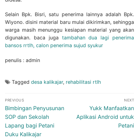
Selain Bpk. Bisri, satu penerima lainnya adalah Bpk.
Wiyono. disini material baru mulai dikirimkan, sehingga
warga masih menunggu kesiapan material yang akan
digunakan. baca juga
tambahan dua lagi penerima
bansos rrtlh, calon penerima sujud syukur
penulis : admin
Tagged
desa kalikajar
,
rehabilitasi rtlh
Navigasi
PREVIOUS
NEXT
pos
Previous
Next
Bimbingan Penyusunan
Yukk Manfaatkan
post:
post:
SOP dan Sekolah
Aplikasi Android untuk
Lapang bagi Petani
Petani
Duku Kalikajar