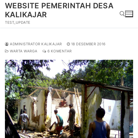
Lompat
WEBSITE PEMERINTAH DESA
ke
KALIKAJAR
konten
TEST_UPDATE
Cari:
ADMINISTRATOR KALIKAJAR
18 DESEMBER 2016
WARTA WARGA
6 KOMENTAR