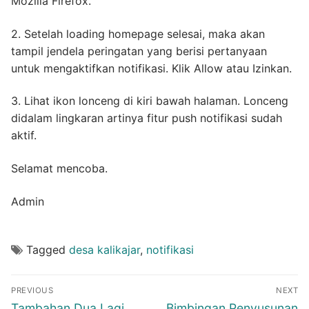
Mozilla Firefox.
2. Setelah loading homepage selesai, maka akan
tampil jendela peringatan yang berisi pertanyaan
untuk mengaktifkan notifikasi. Klik Allow atau Izinkan.
3. Lihat ikon lonceng di kiri bawah halaman. Lonceng
didalam lingkaran artinya fitur push notifikasi sudah
aktif.
Selamat mencoba.
Admin
Tagged
desa kalikajar
,
notifikasi
Navigasi
PREVIOUS
NEXT
pos
Previous
Next
Tambahan Dua Lagi
Bimbingan Penyusunan