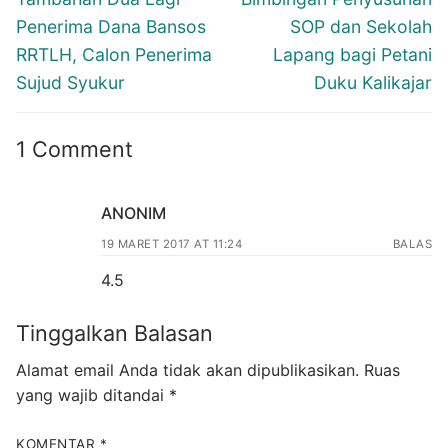
post:
post:
Penerima Dana Bansos
SOP dan Sekolah
RRTLH, Calon Penerima
Lapang bagi Petani
Sujud Syukur
Duku Kalikajar
1 Comment
ANONIM
19 MARET 2017 AT 11:24
BALAS
4.5
Tinggalkan Balasan
Alamat email Anda tidak akan dipublikasikan.
Ruas
yang wajib ditandai
*
KOMENTAR
*