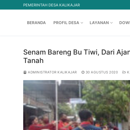
Lompat
PEMERINTAH DESA KALIKAJAR
ke
konten
BERANDA
PROFIL DESA
LAYANAN
DOW
Senam Bareng Bu Tiwi, Dari Aja
Tanah
ADMINISTRATOR KALIKAJAR
30 AGUSTUS 2020
K