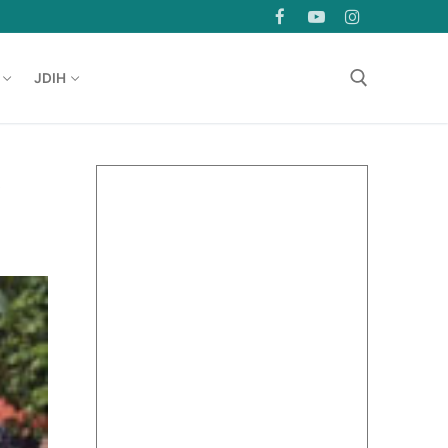
JDIH
Cari:
t