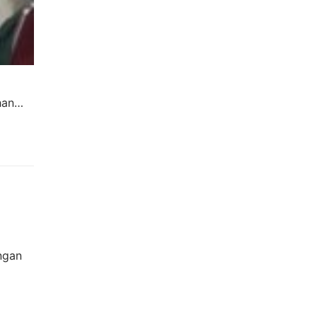
ihan…
ngan