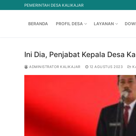
Lompat
PEMERINTAH DESA KALIKAJAR
ke
konten
BERANDA
PROFIL DESA
LAYANAN
DOW
Ini Dia, Penjabat Kepala Desa Ka
ADMINISTRATOR KALIKAJAR
12 AGUSTUS 2023
K