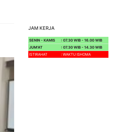
JAM KERJA
SENIN - KAMIS
: 07.30 WIB - 16.00 WIB
JUM'AT
: 07.30 WIB - 14.30 WIB
ISTIRAHAT
: WAKTU ISHOMA