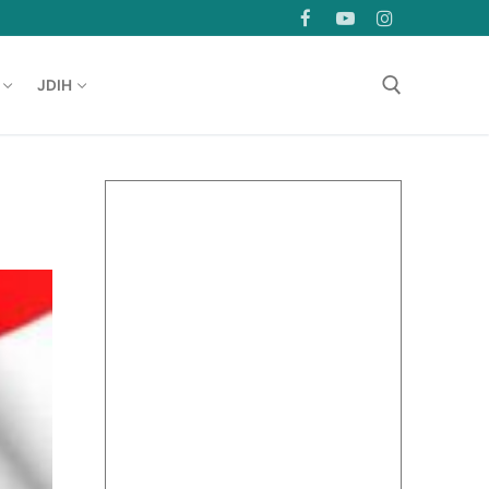
JDIH
Cari: